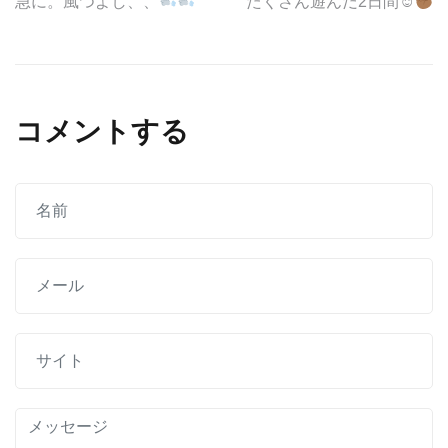
投
急に。風つよし、、
たくさん遊んだ2日間☺︎
稿
ナ
ビ
コメントする
ゲ
ー
シ
ョ
ン