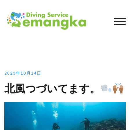
コ
ン
テ
モバ
ン
ツ
へ
ス
キ
ッ
プ
2023年10月14日
北風つづいてます。