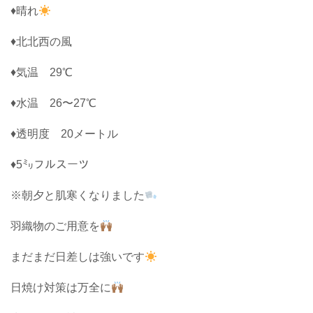
♦晴れ
♦北北西の風
♦気温 29℃
♦水温 26〜27℃
♦透明度 20メートル
♦5㍉フルスーツ
※朝夕と肌寒くなりました
羽織物のご用意を
まだまだ日差しは強いです
日焼け対策は万全に