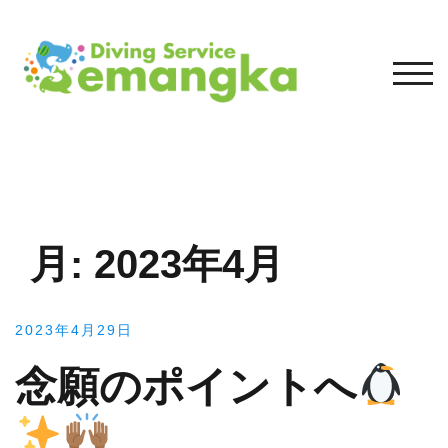
コ
ン
テ
モバ
ン
ツ
へ
ス
キ
ッ
プ
月:
2023年4月
2023年4月29日
念願のポイントへ