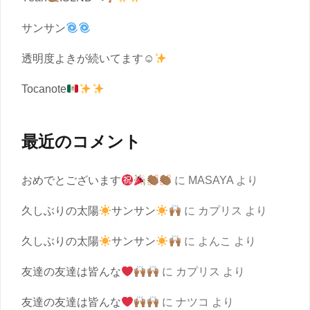
サンサン
透明度よきが続いてます☺︎
Tocanote
最近のコメント
おめでとございます
に
MASAYA
より
久しぶりの太陽
サンサン
に
カプリス
より
久しぶりの太陽
サンサン
に
よんこ
より
友達の友達は皆んな
に
カプリス
より
友達の友達は皆んな
に
ナツコ
より