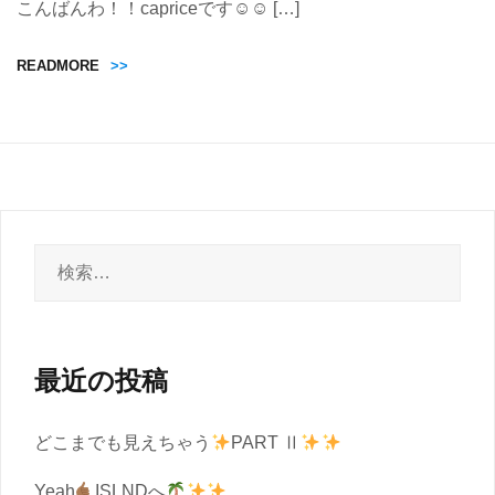
こんばんわ！！capriceです☺︎☺︎ […]
READMORE
>>
検
索:
最近の投稿
どこまでも見えちゃう
PART Ⅱ
Yeah
ISLNDへ