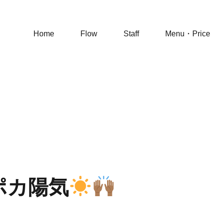
Home
Flow
Staff
Menu・Price
ポカ陽気