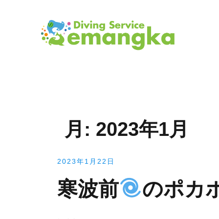
コ
ン
テ
ン
ツ
へ
ス
キ
ッ
プ
月:
2023年1月
2023年1月22日
寒波前
のポカ