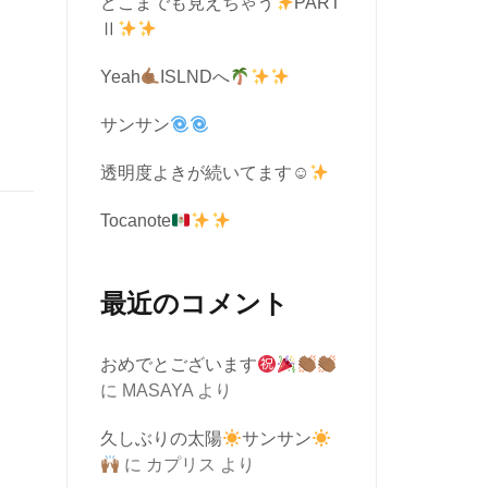
どこまでも見えちゃう
PART
Ⅱ
Yeah
ISLNDへ
サンサン
透明度よきが続いてます☺︎
Tocanote
最近のコメント
おめでとございます
に
MASAYA
より
久しぶりの太陽
サンサン
に
カプリス
より