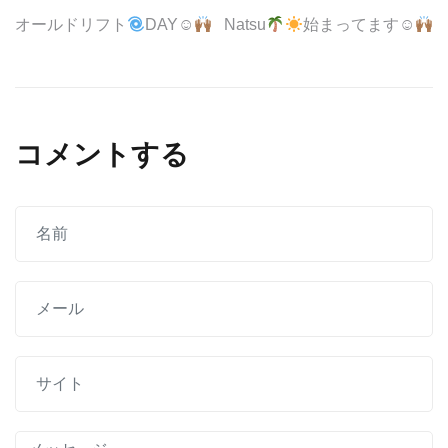
投
オールドリフト
DAY☺︎
Natsu
始まってます☺︎
稿
ナ
ビ
コメントする
ゲ
ー
シ
ョ
ン