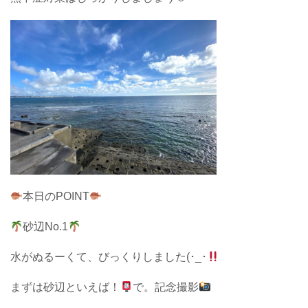
本日のPOINT
砂辺No.1
水がぬるーくて、びっくりしました(･_･
まずは砂辺といえば！
で。記念撮影