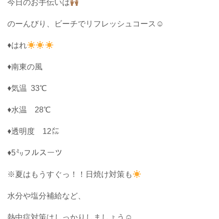
今日のお手伝いは
のーんびり、ビーチでリフレッシュコース☺︎
♦はれ
♦南東の風
♦気温 33℃
♦水温 28℃
♦透明度 12㍍
♦5㍉フルスーツ
※夏はもうすぐっ！！日焼け対策も
水分や塩分補給など、
熱中症対策はしっかりしましょう☺︎