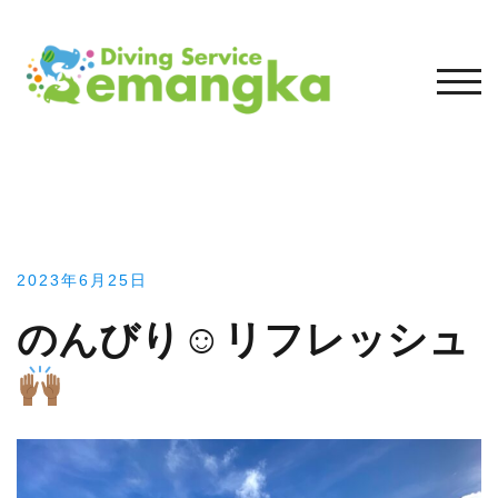
コ
ン
テ
モバ
ン
ツ
へ
ス
キ
ッ
プ
2023年6月25日
のんびり☺︎リフレッシュ