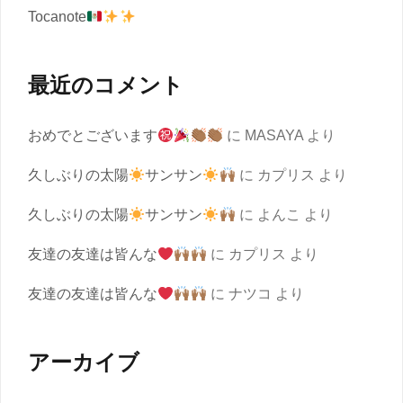
Tocanote
最近のコメント
おめでとございます
に
MASAYA
より
久しぶりの太陽
サンサン
に
カプリス
より
久しぶりの太陽
サンサン
に
よんこ
より
友達の友達は皆んな
に
カプリス
より
友達の友達は皆んな
に
ナツコ
より
アーカイブ