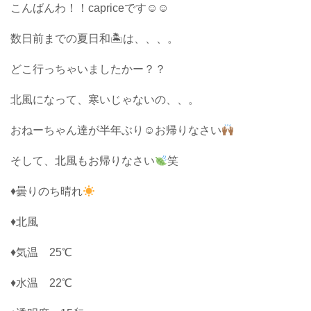
こんばんわ！！capriceです☺︎☺︎
数日前までの夏日和🏝は、、、。
どこ行っちゃいましたかー？？
北風になって、寒いじゃないの、、。
おねーちゃん達が半年ぶり☺︎お帰りなさい
そして、北風もお帰りなさい
笑
♦曇りのち晴れ
♦北風
♦気温 25℃
♦水温 22℃