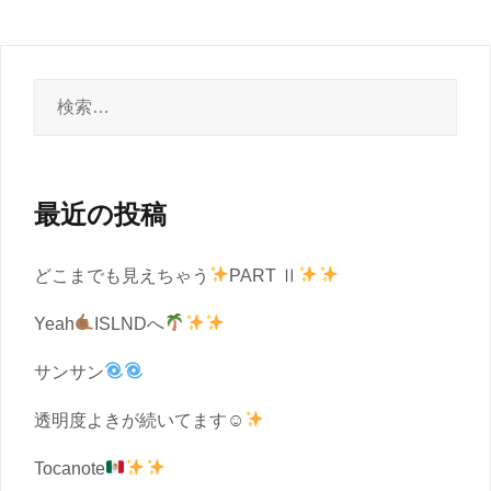
検
索:
最近の投稿
どこまでも見えちゃう
PART Ⅱ
Yeah
ISLNDへ
サンサン
透明度よきが続いてます☺︎
Tocanote