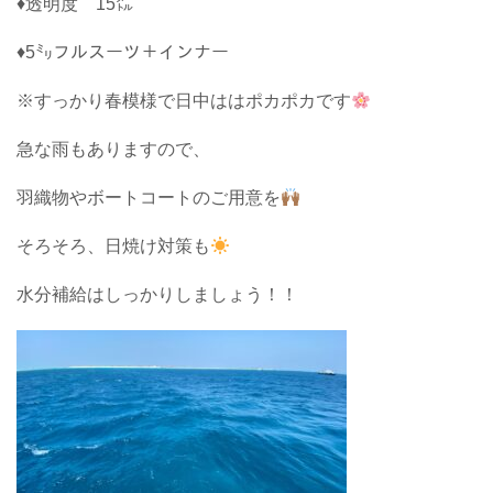
♦透明度 15㍍
♦5㍉フルスーツ＋インナー
※すっかり春模様で日中ははポカポカです
急な雨もありますので、
羽織物やボートコートのご用意を
そろそろ、日焼け対策も
水分補給はしっかりしましょう！！