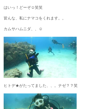
はいっ！どーぞ☺︎笑笑
皆んな、私にナマコをくれます。。
カムサハムニダ、、☺︎
ヒトデ★がたってました、、。ナゼ？？笑