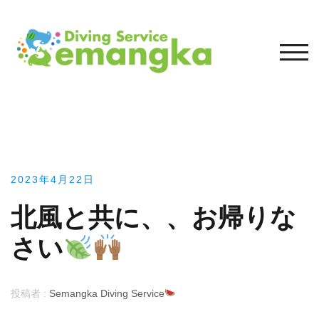
コ
ン
テ
モバ
ン
ツ
へ
ス
キ
ッ
プ
2023年4月22日
北風と共に、、お帰りな
さい
投稿者 :
Semangka Diving Service