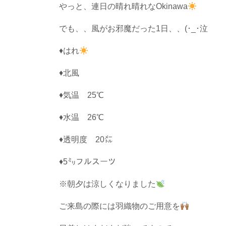
やっと、連日の晴れ晴れなOkinawa
でも、、風がお邪魔だった1日、、(･_･泣
♦はれ
♦北風
♦気温 25℃
♦水温 26℃
♦透明度 20㍍
♦5㍉フルスーツ
※朝夕は涼しくなりました
ご来島の際には羽織物のご用意を