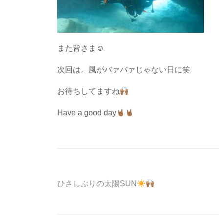
また皆さま☺︎
次回は。風がバァバァじゃない日に笑
お待ちしてますね
Have a good day
投
ひさしぶりの太陽SUN
稿