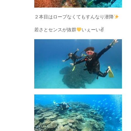
２本目はロープなくてもすんなり潜降
若さとセンスが抜群
いぇーい✌