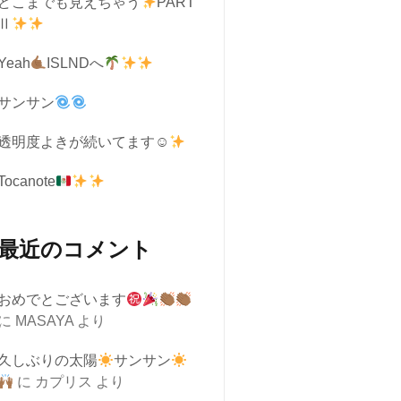
どこまでも見えちゃう
PART
Ⅱ
Yeah
ISLNDへ
サンサン
透明度よきが続いてます☺︎
Tocanote
最近のコメント
おめでとございます
に
MASAYA
より
久しぶりの太陽
サンサン
に
カプリス
より