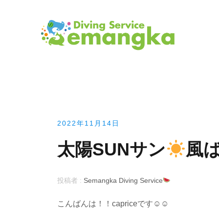
コ
ン
テ
ン
ツ
へ
ス
キ
ッ
プ
2022年11月14日
太陽SUNサン
風
投稿者 :
Semangka Diving Service
こんばんは！！capriceです☺︎☺︎