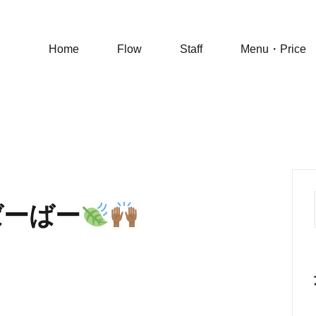
Home
Flow
Staff
Menu・Price
ばーばー