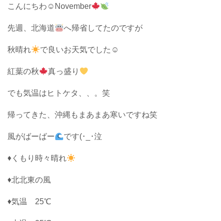
こんにちわ☺︎November
先週、北海道
へ帰省してたのですが
秋晴れ
で良いお天気でした☺︎
紅葉の秋
真っ盛り
でも気温はヒトケタ、、。笑
帰ってきた、沖縄もまあまあ寒いですね笑
風がばーばー
です(･_･泣
♦くもり時々晴れ
♦北北東の風
♦気温 25℃