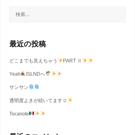
検
索:
最近の投稿
どこまでも見えちゃう
PART Ⅱ
Yeah
ISLNDへ
サンサン
透明度よきが続いてます☺︎
Tocanote