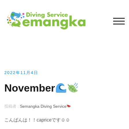
コ
ン
テ
モバ
ン
ツ
へ
ス
キ
ッ
プ
2022年11月4日
November
投稿者 :
Semangka Diving Service
こんばんは！！capriceです☺︎☺︎