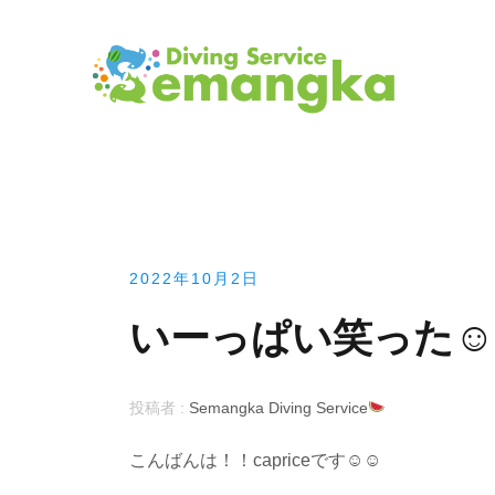
コ
ン
テ
ン
ツ
へ
ス
キ
ッ
プ
2022年10月2日
いーっぱい笑った☺︎
投稿者 :
Semangka Diving Service
こんばんは！！capriceです☺︎☺︎