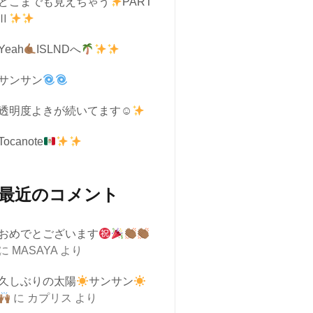
どこまでも見えちゃう
PART
Ⅱ
Yeah
ISLNDへ
サンサン
透明度よきが続いてます☺︎
Tocanote
最近のコメント
おめでとございます
に
MASAYA
より
久しぶりの太陽
サンサン
に
カプリス
より