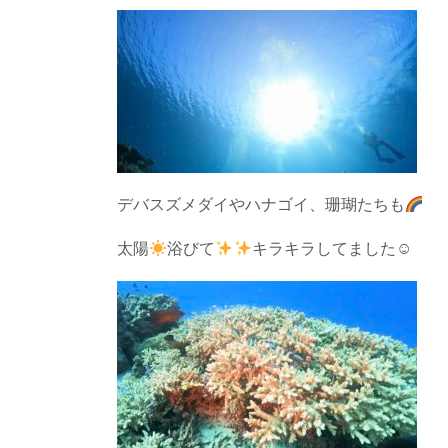
デバスズメダイやハナゴイ、珊瑚たちも
太陽
浴びて
キラキラしてました☺︎