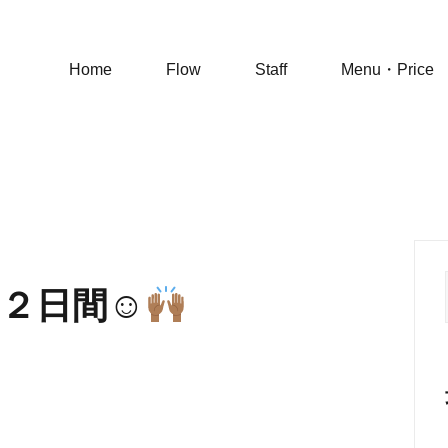
Home
Flow
Staff
Menu・Price
２日間☺︎