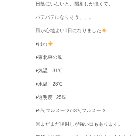
日陰にいないと、陽射しが強くて、
バテバテになりそう、、。
風が心地よい1日になりました
♦はれ
♦東北東の風
♦気温 31℃
♦水温 28℃
♦透明度 25㍍
♦5㍉フルスーツor3㍉フルスーツ
※まだまだ陽射しが強い日もあります。