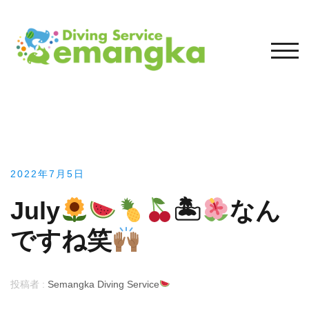
コ
ン
テ
モバ
ン
ツ
へ
ス
キ
ッ
プ
2022年7月5日
July
🏝
なん
ですね笑
投稿者 :
Semangka Diving Service