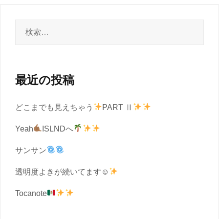
検
索:
最近の投稿
どこまでも見えちゃう
PART Ⅱ
Yeah
ISLNDへ
サンサン
透明度よきが続いてます☺︎
Tocanote