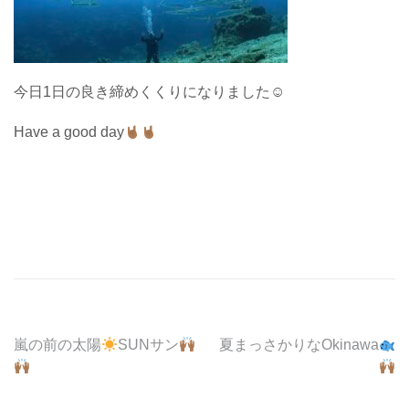
今日1日の良き締めくくりになりました☺︎
Have a good day
投
嵐の前の太陽
SUNサン
夏まっさかりなOkinawa
稿