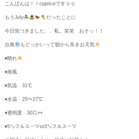
こんばんは！！capriceです☺︎☺︎
もうJuly🏝
だったことに
今日気づきました、、私。笑笑 おそっ！！
台風
もどっかいって朝から良きお天気
♦晴れ
♦南風
♦気温 31℃
♦水温 25〜27℃
♦透明度 30㍍
♦5㍉フルスーツor3㍉フルスーツ