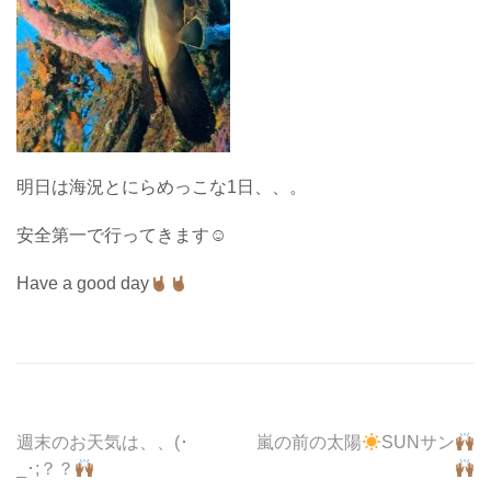
明日は海況とにらめっこな1日、、。
安全第一で行ってきます☺︎
Have a good day
投
週末のお天気は、、(･
嵐の前の太陽
SUNサン
_･;？？
稿