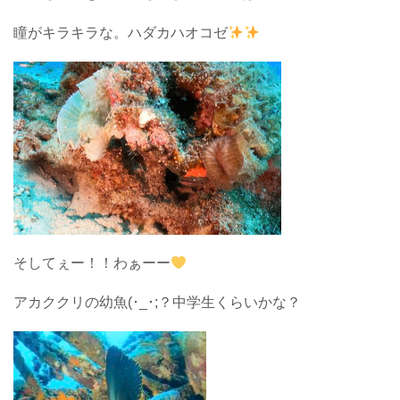
瞳がキラキラな。ハダカハオコゼ
そしてぇー！！わぁーー
アカククリの幼魚(･_･;？中学生くらいかな？