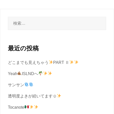
検
索:
最近の投稿
どこまでも見えちゃう
PART Ⅱ
Yeah
ISLNDへ
サンサン
透明度よきが続いてます☺︎
Tocanote