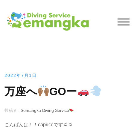
コ
ン
テ
モバ
ン
ツ
へ
ス
キ
ッ
プ
2022年7月1日
万座へ
GOー
投稿者 :
Semangka Diving Service
こんばんは！！capriceです☺︎☺︎