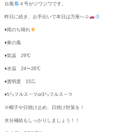
台風
４号がジワジワです。
昨日に続き、お手伝いで本日は万座へ☺︎
♦雨のち晴れ
♦東の風
♦気温 29℃
♦水温 24〜26℃
♦透明度 15㍍
♦5㍉フルスーツor3㍉フルスーツ
※帽子や日焼け止め、日焼け対策を！
水分補給もしっかりしましょう！！