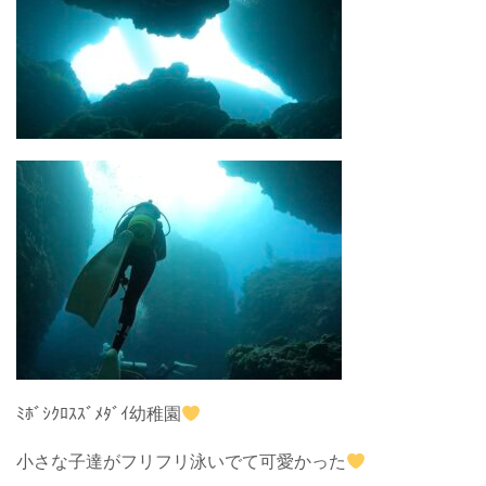
ﾐﾎﾞｼｸﾛｽｽﾞﾒﾀﾞｲ幼稚園
小さな子達がフリフリ泳いでて可愛かった