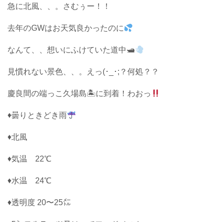
急に北風、、。さむぅー！！
去年のGWはお天気良かったのに
なんて、、想いにふけていた道中🛥
見慣れない景色、、。えっ(･_･;？何処？？
慶良間の端っこ久場島🏝に到着！わおっ
♦︎曇りときどき雨
♦北風
♦気温 22℃
♦水温 24℃
♦透明度 20〜25㍍