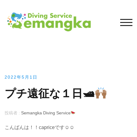
コ
ン
テ
モバ
ン
ツ
へ
ス
キ
ッ
プ
2022年5月1日
プチ遠征な１日🛥
投稿者 :
Semangka Diving Service
こんばんは！！capriceです☺︎☺︎