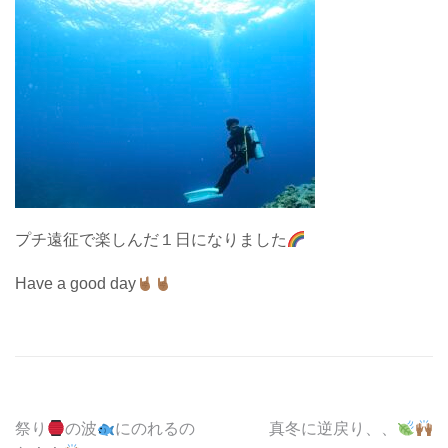
プチ遠征で楽しんだ１日になりました
Have a good day
投
祭り
の波
にのれるの
真冬に逆戻り、、