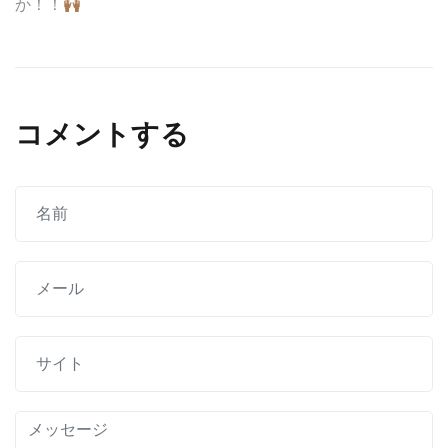
か！！
稿
ナ
ビ
コメントする
ゲ
ー
シ
ョ
ン