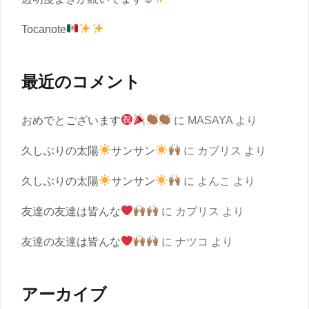
Tocanote
最近のコメント
おめでとございます
に
MASAYA
より
久しぶりの太陽
サンサン
に
カプリス
より
久しぶりの太陽
サンサン
に
よんこ
より
友達の友達は皆んな
に
カプリス
より
友達の友達は皆んな
に
ナツコ
より
アーカイブ