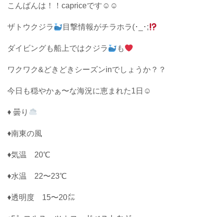
こんばんは！！capriceです☺︎☺︎
ザトウクジラ
目撃情報がチラホラ(･_･;
ダイビングも船上ではクジラ
も
ワクワク&どきどきシーズンinでしょうか？？
今日も穏やかぁ〜な海況に恵まれた1日☺︎
♦ 曇り
♦南東の風
♦気温 20℃
♦水温 22〜23℃
♦透明度 15〜20㍍