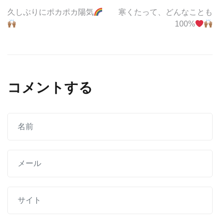
投
久しぶりにポカポカ陽気
寒くたって、どんなことも
100%
稿
ナ
ビ
コメントする
ゲ
ー
シ
ョ
ン