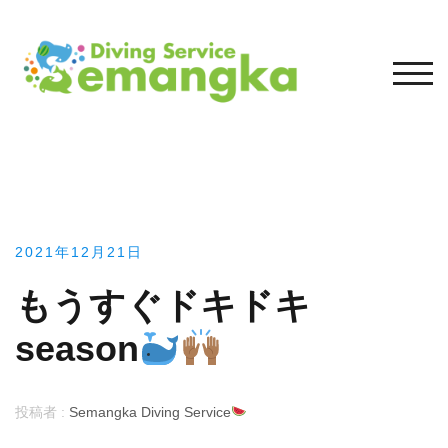
コ
ン
テ
モバ
ン
ツ
へ
ス
キ
ッ
プ
2021年12月21日
もうすぐドキドキ
season
投稿者 :
Semangka Diving Service