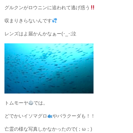
グルクンがロウニンに追われて逃げ惑う
収まりきらないんです
レンズはよ届かんかなぁー(･_･;泣
トムモーヤ
では。
どでかいイソマグロ
やバラクーダも！！
亡霊の様な写真しかなかったので(；ω；)