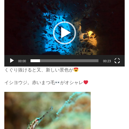
動
画
プ
レ
ー
ヤ
ー
00:00
00:23
くぐり抜けると又、新しい景色が
イシヨウジ。赤いまつ毛
がオシャレ