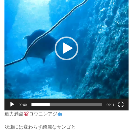
プ
レ
ー
ヤ
ー
00:00
00:11
迫力満点
ロウニンアジ
浅瀬には変わらず綺麗なサンゴと