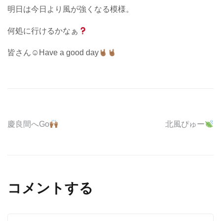
明日は今日より風が強くなる模様。
何処に行けるかなぁ
皆さん☺︎Have a good day
投
慶良間へGo
北風ぴゅー
稿
ナ
ビ
コメントする
ゲ