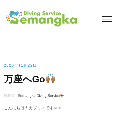
コ
ン
テ
モバ
ン
ツ
へ
ス
キ
ッ
プ
2020年11月22日
万座へGo
投稿者 :
Semangka Diving Service
こんにちは！カプリスです☺︎☺︎