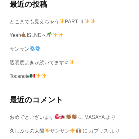
最近の投稿
どこまでも見えちゃう
PART Ⅱ
Yeah
ISLNDへ
サンサン
透明度よきが続いてます☺︎
Tocanote
最近のコメント
おめでとございます
に
MASAYA
より
久しぶりの太陽
サンサン
に
カプリス
より