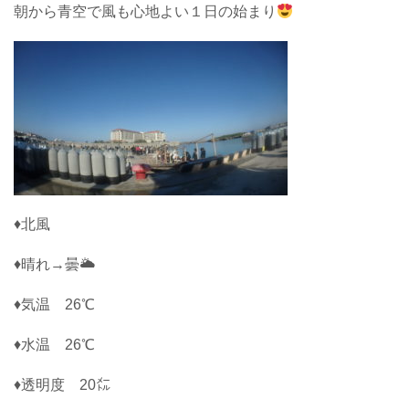
朝から青空で風も心地よい１日の始まり
♦北風
♦晴れ→曇🌥
♦気温 26℃
♦水温 26℃
♦透明度 20㍍